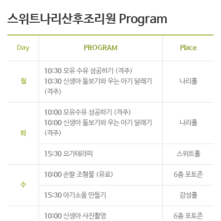
스위트나리산후조리원 Program
Day
PROGRAM
Place
10:30
모유 수유 성공하기 (격주)
월
10:30
신생아 돌보기와 우는 아기 달래기
나리홀
(격주)
10:00
모유수유 성공하기 (격주)
10:00
신생아 돌보기와 우는 아기 달래기
나리홀
화
(격주)
15:30
요가테라피
스위트홀
10:00
손발 조형물 (유료)
6층 포토존
수
15:30
아기소품 만들기
감성홀
10:00
신생아 사진촬영
6층 포토존