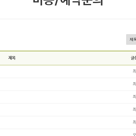
비용/예약문의
제목
글
최
최
최
최
최
오