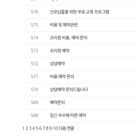
576
산모님들을 위한 무료 교육 프로그램
575
비용 및 예약관련
574
조리원 비용, 예약 문의
573
조리원 예약
572
상담예약
571
비용 예약 문의
570
상담예약 문의드립니다
569
예약문의
568
임신 주수에 따른 예약
1
2
3
4
5
6
7
8
9
10
다음
맨끝